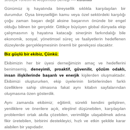
Stratejik Yönetim ve Araştırmalar Derneği >>>
Kurumsal
Günümüz iş hayatında bireysellik sıklıkla karşılaşılan bir
durumdur. Oysa bireyselliğin kamu veya özel sektördeki karşılığı
çoğu zaman başarı değil aksine başarının önünde bir engel
olduğu bilinen bir gerçektir. Gittikçe büyüyen global dünyada ekip
çalışmasının iş hayatına katacağı sinerjinin farkındalığı bile
ekonomik, sosyal, yönetimsel süreç ve faaliyetlerin hedeflenen
düzeylerde gerçekleşmesinin önemli bir gerekçesi olacaktır.
Biz güçlü bir ekibiz, Çünkü
;
Ekibimizin her bir üyesi derneğimizin amaç ve hedeflerini
benimsemiş,
deneyimli, proaktif, güvenilir, çözüm odaklı,
insan ilişkilerinde başarılı ve enerjik
kişilerden oluşmaktadır.
Ekibimizi oluştururken, ekip üyelerinin birbirlerinden farklı
özelliklere sahip olmasına fakat aynı kitabın sayfalarından
oluşmasına özen gösterdik.
Aynı zamanda ekibimiz; eğitimli, sürekli kendini geliştiren,
yeniliklere ve önerilere açık, eleştirel düşünebilen, karşılaşılan
problemleri ortak akılla çözebilen, verimliliğe ulaşabilmek adına
fikir üretebilen, birbirini destekleyici, hızlı ve etkin şekilde karar
alabilen bir yapıdadır.